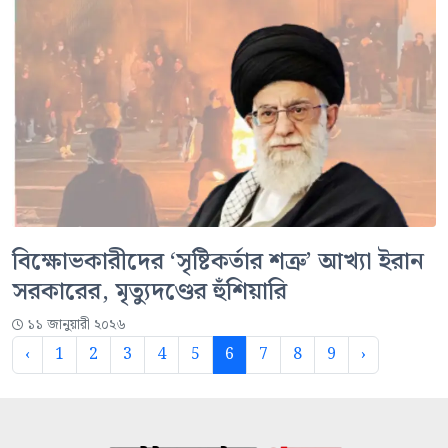
বিক্ষোভকারীদের ‘সৃষ্টিকর্তার শত্রু’ আখ্যা ইরান
সরকারের, মৃত্যুদণ্ডের হুঁশিয়ারি
১১ জানুয়ারী ২০২৬
‹
1
2
3
4
5
6
7
8
9
›