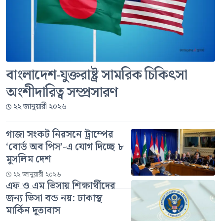
বাংলাদেশ-যুক্তরাষ্ট্র সামরিক চিকিৎসা
অংশীদারিত্ব সম্প্রসারণ
২২ জানুয়ারী ২০২৬
গাজা সংকট নিরসনে ট্রাম্পের
‘বোর্ড অব পিস’-এ যোগ দিচ্ছে ৮
মুসলিম দেশ
২২ জানুয়ারী ২০২৬
এফ ও এম ভিসায় শিক্ষার্থীদের
জন্য ভিসা বন্ড নয়: ঢাকাস্থ
মার্কিন দূতাবাস