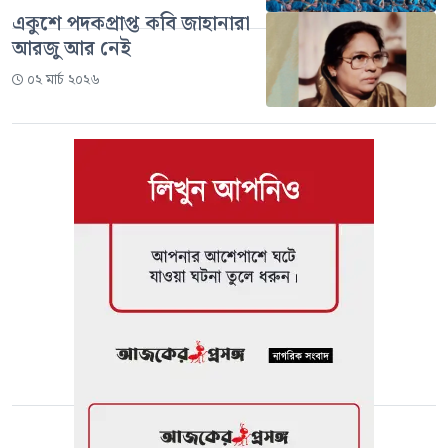
একুশে পদকপ্রাপ্ত কবি জাহানারা
আরজু আর নেই
০২ মার্চ ২০২৬