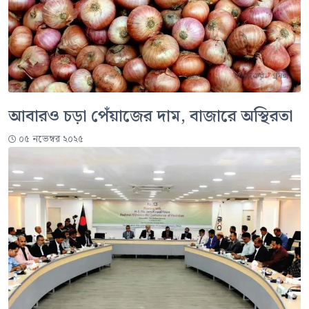
আবারও চড়া পেঁয়াজের দাম, বাজারে অস্থিরতা
০৫ নভেম্বর ২০২৫