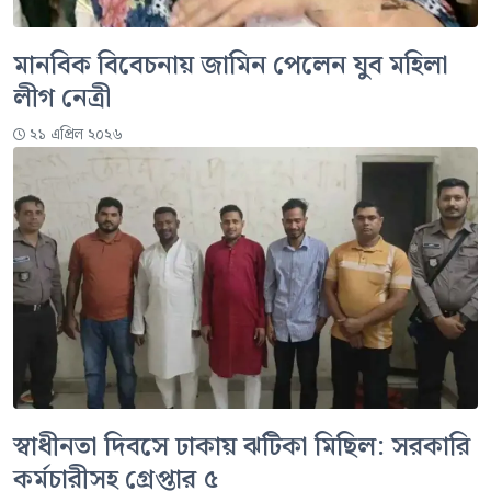
মানবিক বিবেচনায় জামিন পেলেন যুব মহিলা
লীগ নেত্রী
২১ এপ্রিল ২০২৬
স্বাধীনতা দিবসে ঢাকায় ঝটিকা মিছিল: সরকারি
কর্মচারীসহ গ্রেপ্তার ৫