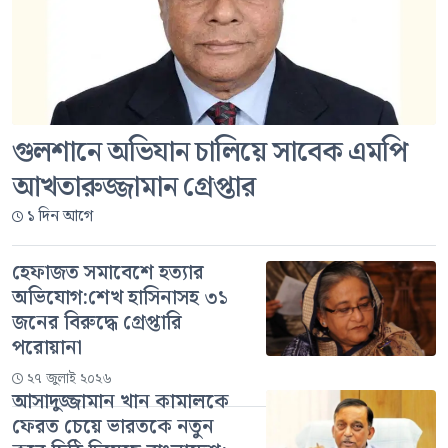
গুলশানে অভিযান চালিয়ে সাবেক এমপি
আখতারুজ্জামান গ্রেপ্তার
১ দিন আগে
হেফাজত সমাবেশে হত্যার
অভিযোগ:শেখ হাসিনাসহ ৩১
জনের বিরুদ্ধে গ্রেপ্তারি
পরোয়ানা
২৭ জুলাই ২০২৬
আসাদুজ্জামান খান কামালকে
ফেরত চেয়ে ভারতকে নতুন