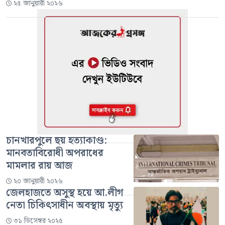
২৫ জানুয়ারী ২০২৬
চানখারপুলে ছয় হত্যাকাণ্ড:
মানবতাবিরোধী অপরাধের
মামলার রায় আজ
২০ জানুয়ারী ২০২৬
জেলহাজতে অসুস্থ হয়ে আ.লীগ
নেতা চিকিৎসাধীন অবস্থায় মৃত্যু
৩১ ডিসেম্বর ২০২৫