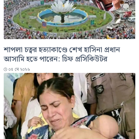
শাপলা চত্বর হত্যাকাণ্ডে শেখ হাসিনা প্রধান
আসামি হতে পারেন: চিফ প্রসিকিউটর
০৫ মে ২০২৬