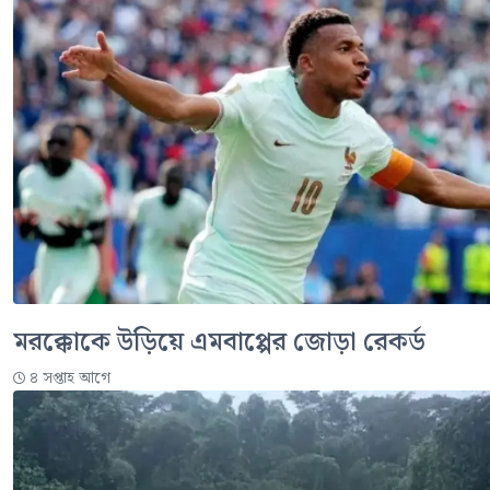
মরক্কোকে উড়িয়ে এমবাপ্পের জোড়া রেকর্ড
৪ সপ্তাহ আগে