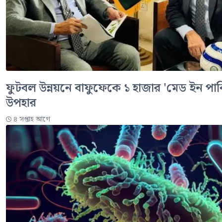
ফুটবল উন্নয়নে বাফুফেকে ১ হাজার 'মেড ইন পাক
উপহার
৪ সপ্তাহ আগে