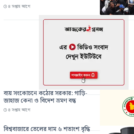
৪ সপ্তাহ আগে
ব্যয় সংকোচনে কঠোর সরকার: গাড়ি-
জাহাজ কেনা ও বিদেশ ভ্রমণ বন্ধ
৪ সপ্তাহ আগে
বিশ্ববাজারে তেলের দাম ৬ শতাংশ বৃদ্ধি