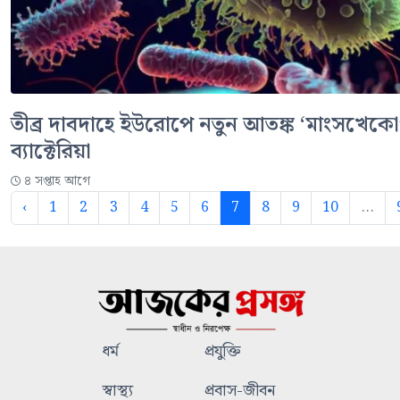
তীব্র দাবদাহে ইউরোপে নতুন আতঙ্ক ‘মাংসখেকো
ব্যাক্টেরিয়া
৪ সপ্তাহ আগে
‹
1
2
3
4
5
6
7
8
9
10
...
ধর্ম
প্রযুক্তি
স্বাস্থ্য
প্রবাস-জীবন