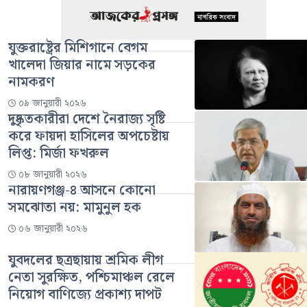
যুক্তরাষ্ট্রের মিশিগানে বেগম
খালেদা জিয়ার নামে সড়কের
নামকরণ
০৯ জানুয়ারী ২০২৬
দুষ্কৃতকারীরা দেশে নৈরাজ্য সৃষ্টি
করে ফায়দা হাসিলের অপচেষ্টায়
লিপ্ত: মির্জা ফখরুল
০৮ জানুয়ারী ২০২৬
নারায়ণগঞ্জ-৪ আসনে কোনো
সমঝোতা নয়: মামুনুল হক
০৬ জানুয়ারী ২০২৬
যুবদলের ছত্রছায়ায় শ্রমিক লীগ
নেতা সুরক্ষিত, পশ্চিমাঞ্চল রেলে
নিয়োগ বাণিজ্যে প্রকাশ্য দাপট