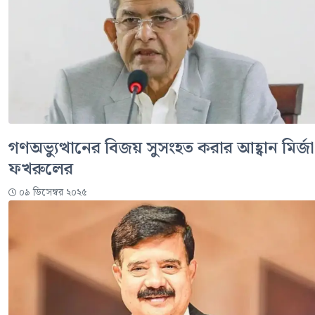
গণঅভ্যুত্থানের বিজয় সুসংহত করার আহ্বান মির্জা
ফখরুলের
০৯ ডিসেম্বর ২০২৫