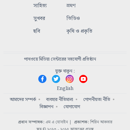
সাহিত্য
ভ্রমণ
সুখবর
ভিডিও
ছবি
কৃষি ও প্রকৃতি
পাথওয়ে মিডিয়া সেন্টারের সহযোগী প্রতিষ্ঠান
যুক্ত থাকুন :
English
আমাদের সম্পর্ক
ব্যবহার নীতিমালা
গোপনীয়তা নীতি
বিজ্ঞাপন
যোগাযোগ
প্রধান সম্পাদক:
এম এ হোসাইন
|
প্রকাশক:
শিরিন আকতার
স্বত্ব © ২০২৩ - ২০২৫ আজকের প্রসঙ্গ